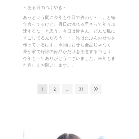
～ある日のつぶやき～
あっという間に今年も今日で終わり・・。と毎
年言ってるけど、月日の流れる早さって年々加
速するなーと思う。今日は皆さん、どんな風に
すごしてるんだろう・・。私はたぶんおせちを
作っているはず。今回はおせち全品じゃなく、
我が家で好評の何品かだけを用意するつもり。
今年も一年ありがとうございました。来年もま
た宜しくお願いします。。
投
固
固
固
次
1
2
…
31
定
定
定
の
稿
ペ
ペ
ペ
ペ
の
ー
ー
ー
ー
ペ
ジ
ジ
ジ
ジ
ー
ジ