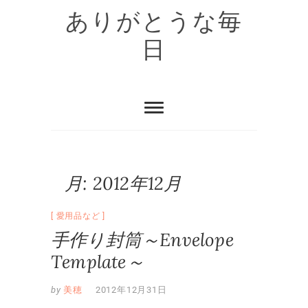
Skip
ありがとうな毎
to
content
日
月:
2012年12月
愛用品など
手作り封筒～Envelope
Template～
by
美穂
2012年12月31日