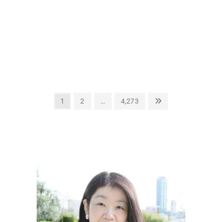
投
固
固
固
次
1
2
…
4,273
定
定
定
の
稿
ペ
ペ
ペ
ペ
の
ー
ー
ー
ー
ペ
ジ
ジ
ジ
ジ
ー
ジ
送
り