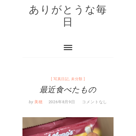
Skip
ありがとうな毎
to
content
日
写真日記
,
未分類
最近食べたもの
by
美穂
2026年8月9日
コメントなし