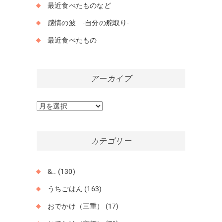
最近食べたものなど
感情の波 -自分の舵取り-
最近食べたもの
アーカイブ
ア
ー
カ
イ
カテゴリー
ブ
&..
(130)
うちごはん
(163)
おでかけ（三重）
(17)