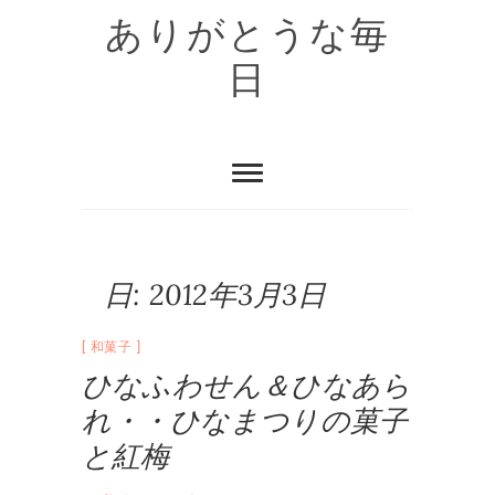
Skip
ありがとうな毎
to
content
日
日:
2012年3月3日
和菓子
ひなふわせん＆ひなあら
れ・・ひなまつりの菓子
と紅梅