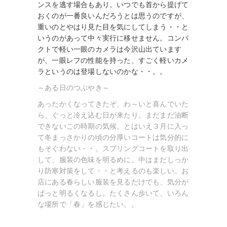
ンスを逃す場合もあり。いつでも首から提げて
おくのが一番良いんだろうとは思うのですが、
重いのとやはり見た目を気にしてしまう・・と
いうのがあって中々実行に移せません。コンパ
クトで軽い一眼のカメラは今沢山出ています
が、一眼レフの性能を持った、すごく軽いカメ
ラというのは登場しないのかな・・。。
～ある日のつぶやき～
あったかくなってきたぞ、わ～いと喜んでいた
ら、ぐっと冷え込む日が来たり。
まだまだ油断
できないこの時期の気候。とはいえ３月に入っ
て冬まっさかりの頃の分厚いコートは気分的に
もそぐわない・・。スプリングコートを取り出
して、服装の色味を明るめに。中はまだしっか
り防寒対策をして・・と考えるのも楽しい。お
店にある春らしい服装を見るだけでも、気分が
ぱっと明るくなるし。たくさん歩いて、いろん
な場所で「春」を感じたい。。