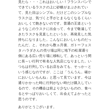
見たら・・・これはおいしい！フランスパンで
できているラスクの上に砂糖がまぶされてい
て、見た目はシンプル。だけどこのシンプルな
ラスクは、気づくと手がとまらなくなるくらい
おいしくて飽きないのです。普通の王道という
ようなこのラスクに出会って、今まで敬遠して
きたラスクを見直したというか、再発見した気
持ちになりました。こんなにおいしいものだっ
たんだ、と。それから数ヵ月後、ガトーフェス
タ ハラダさんの売り場は同じ地下の松屋通り
側にある広い売り場に移転して、あっという間
に長～い行列で有名な人気店になりました。い
つもは行列しているお店をみても、そっか～と
いう感じなのですが、ここは「うんうん。確か
においしいもんね」と思って見ています。今は
通りかかった時に行列がない時だけ購入してい
るので、その機会は前より少ないものの、食べ
るとやっぱりおいしくて、出会えてよかったと
思うのです。
ありがとうございます。