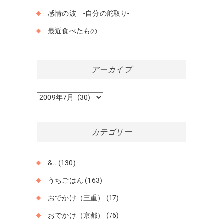
感情の波 -自分の舵取り-
最近食べたもの
アーカイブ
ア
ー
カ
イ
カテゴリー
ブ
&..
(130)
うちごはん
(163)
おでかけ（三重）
(17)
おでかけ（京都）
(76)