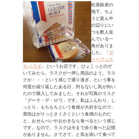
松屋銀座の
地下、ちょ
うど真ん中
の辺りにい
つも数人並
んでいる一
角がありま
した。「
ガ
トーフェス
タ ハラダ
」というお店です。ひょこっとのぞ
いてみたら、ラスクが一押し商品のよう。ラス
クか・・・という感じで通り過ぎ、という事を
何度か繰り返したある日、列もないし気が向い
たので購入してみました。それが写真のラスク
「グーテ・デ・ロワ」です。私はふんわり、し
っとり、もちもちという食感が大好きなので、
普段はがりっとさくさくという食感のものだ
と、おせんべいやおかきなら食べるという感じ
です。なので、ラスクは今まで余り食べた記憶
がありません。さてさて、と気を抜いて食べて