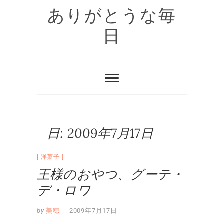
Skip
ありがとうな毎
to
content
日
日:
2009年7月17日
洋菓子
王様のおやつ、グーテ・
デ・ロワ
by
美穂
2009年7月17日