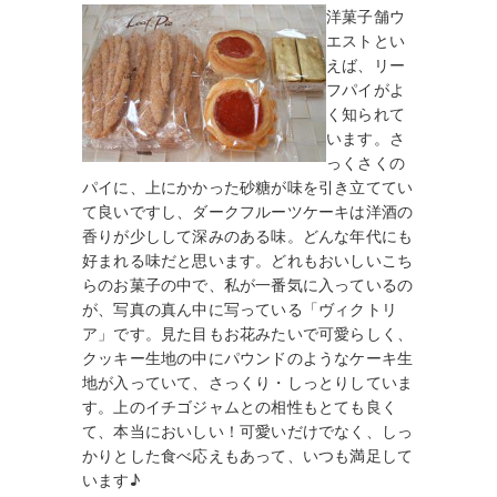
洋菓子舗ウ
エストとい
えば、リー
フパイがよ
く知られて
います。さ
っくさくの
パイに、上にかかった砂糖が味を引き立ててい
て良いですし、ダークフルーツケーキは洋酒の
香りが少しして深みのある味。どんな年代にも
好まれる味だと思います。どれもおいしいこち
らのお菓子の中で、私が一番気に入っているの
が、写真の真ん中に写っている「ヴィクトリ
ア」です。見た目もお花みたいで可愛らしく、
クッキー生地の中にパウンドのようなケーキ生
地が入っていて、さっくり・しっとりしていま
す。上のイチゴジャムとの相性もとても良く
て、本当においしい！可愛いだけでなく、しっ
かりとした食べ応えもあって、いつも満足して
います♪