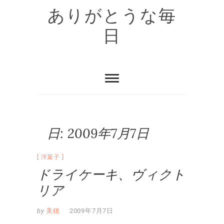
Skip
ありがとうな毎
to
content
日
日:
2009年7月7日
洋菓子
ドライケーキ、ヴィクト
リア
by
美穂
2009年7月7日