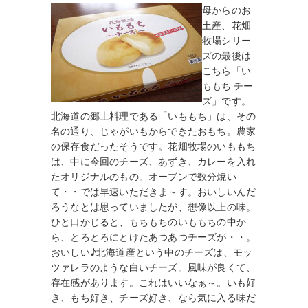
母からのお
土産、花畑
牧場シリー
ズの最後は
こちら「い
ももち チー
ズ」です。
北海道の郷土料理である「いももち」は、その
名の通り、じゃがいもからできたおもち。農家
の保存食だったそうです。花畑牧場のいももち
は、中に今回のチーズ、あずき、カレーを入れ
たオリジナルのもの。オーブンで数分焼い
て・・では早速いただきま～す。おいしいんだ
ろうなとは思っていましたが、想像以上の味。
ひと口かじると、もちもちのいももちの中か
ら、とろとろにとけたあつあつチーズが・・。
おいしい♪北海道産という中のチーズは、モッ
ツァレラのような白いチーズ。風味が良くて、
存在感があります。これはいいなぁ～。いも好
き、もち好き、チーズ好き、なら気に入る味だ