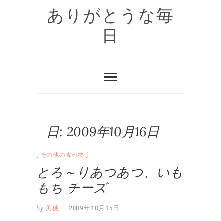
Skip
ありがとうな毎
to
content
日
日:
2009年10月16日
その他の食べ物
とろ～りあつあつ、いも
もち チーズ
by
美穂
2009年10月16日