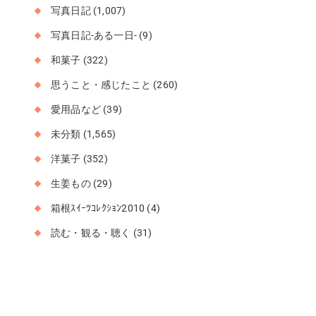
写真日記
(1,007)
写真日記-ある一日-
(9)
和菓子
(322)
思うこと・感じたこと
(260)
愛用品など
(39)
未分類
(1,565)
洋菓子
(352)
生姜もの
(29)
箱根ｽｲｰﾂｺﾚｸｼｮﾝ2010
(4)
読む・観る・聴く
(31)