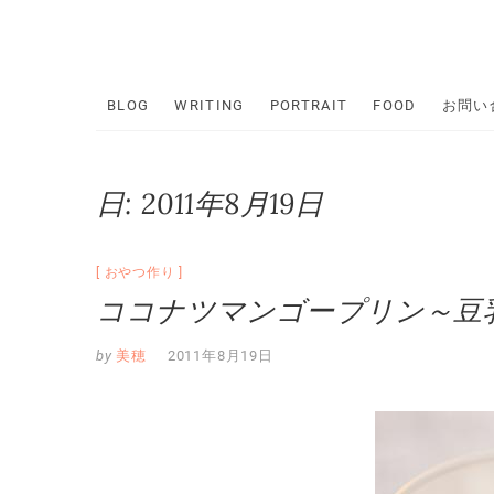
Skip
to
content
BLOG
WRITING
PORTRAIT
FOOD
お問い
日:
2011年8月19日
おやつ作り
ココナツマンゴープリン～豆
by
美穂
2011年8月19日