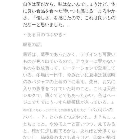
自体は菌だから、味はないんでしょうけど、体
に良い食品を食べた時いつも感じる「まろやか
さ」「優しさ」を感じたので、これは良いもの
だなーと思いました。。
～ある日のつぶやき～
腹巻の話。
最近は、薄手であったかく、デザインも可愛い
ものが色々出ているので、アウターに響かない
ものを数枚買って、ローテーションで愛用して
いる。冬場は一日中、今みたいに夏場は就寝時
のみパジャマの上着の下に着用。
先日、お気に
入りの腹巻をつけていた時のこと。これは天然
シルクで、薄くてとてもあったかい。色はベー
ジュでたてにうっすら縞模様が入っている。
上
「バカボンの
着の下にちらっと出てたその腹巻を見た夫が
パパ・・？」と小さくつぶやいた。え？ちょっ
とちょっと。やめてよーと言いつつ、見てみる
と。確かに少し似てるかも。あれほど分厚くも
ないし、縞模様の太さも違うけど、印象が酷似