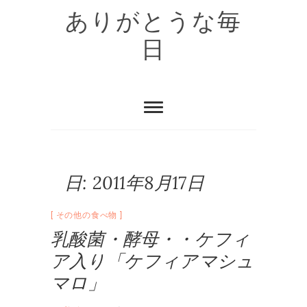
Skip
ありがとうな毎
to
content
日
日:
2011年8月17日
その他の食べ物
乳酸菌・酵母・・ケフィ
ア入り「ケフィアマシュ
マロ」