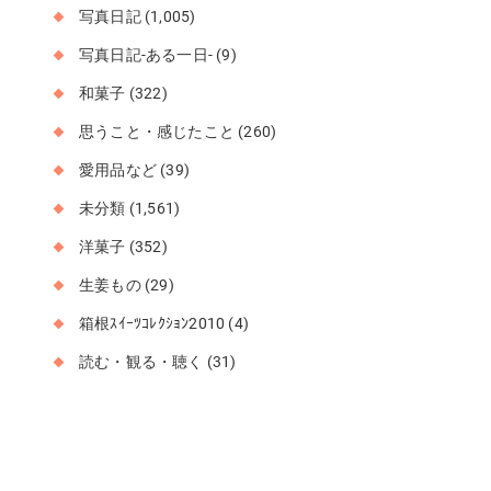
写真日記
(1,005)
写真日記-ある一日-
(9)
和菓子
(322)
思うこと・感じたこと
(260)
愛用品など
(39)
未分類
(1,561)
洋菓子
(352)
生姜もの
(29)
箱根ｽｲｰﾂｺﾚｸｼｮﾝ2010
(4)
読む・観る・聴く
(31)