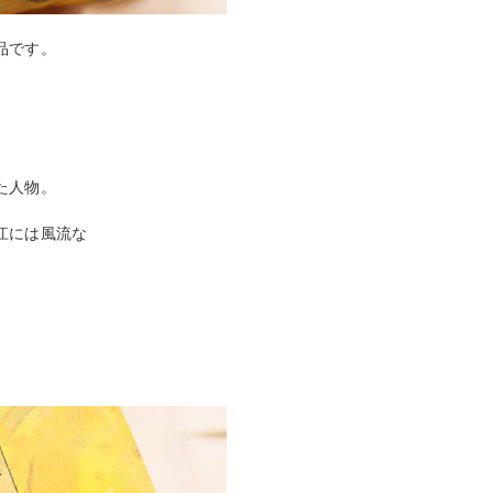
品です。
た人物。
江には風流な