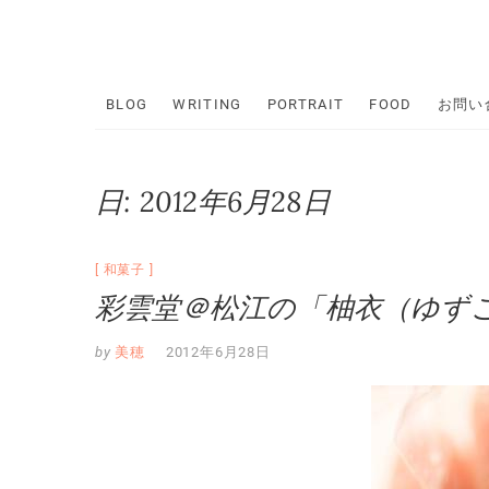
Skip
to
content
BLOG
WRITING
PORTRAIT
FOOD
お問い
日:
2012年6月28日
和菓子
彩雲堂＠松江の「柚衣（ゆず
by
美穂
2012年6月28日