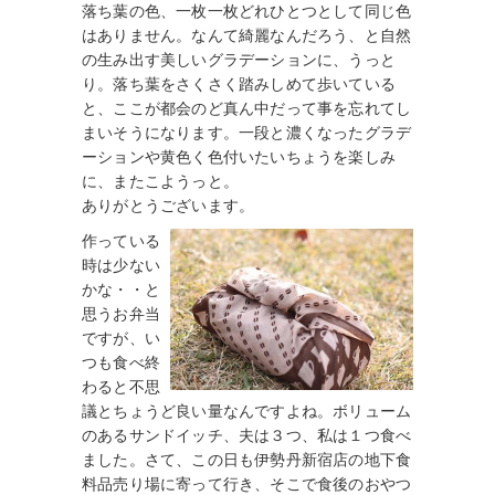
落ち葉の色、一枚一枚どれひとつとして同じ色
はありません。なんて綺麗なんだろう、と自然
の生み出す美しいグラデーションに、うっと
り。落ち葉をさくさく踏みしめて歩いている
と、ここが都会のど真ん中だって事を忘れてし
まいそうになります。一段と濃くなったグラデ
ーションや黄色く色付いたいちょうを楽しみ
に、またこようっと。
ありがとうございます。
作っている
時は少ない
かな・・と
思うお弁当
ですが、い
つも食べ終
わると不思
議とちょうど良い量なんですよね。ボリューム
のあるサンドイッチ、夫は３つ、私は１つ食べ
ました。さて、この日も伊勢丹新宿店の地下食
料品売り場に寄って行き、そこで食後のおやつ