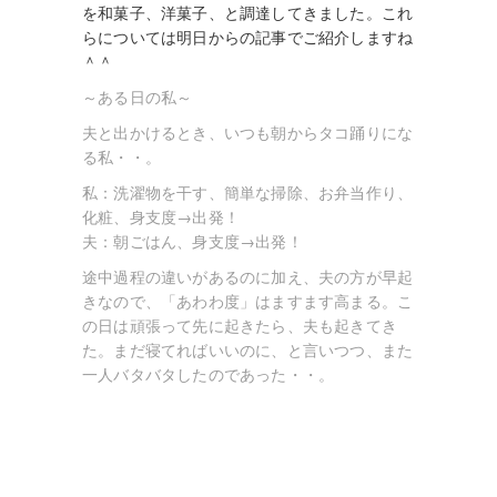
を和菓子、洋菓子、と調達してきました。これ
らについては明日からの記事でご紹介しますね
＾＾
～ある日の私～
夫と出かけるとき、いつも朝からタコ踊りにな
る私・・。
私：
洗濯物を干す、簡単な掃除、お弁当作り、
化粧、身支度→出発！
夫：朝ごはん、身支度→出発！
途中過程の違いがあるのに
加え、夫の方が早起
きなので、「あわわ度」はますます高まる。こ
の日は頑張って先に起きたら、夫も起きてき
た。まだ寝てればいいのに、と言いつつ、また
一人バタバタしたのであった・・。