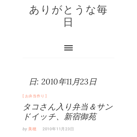
Skip
ありがとうな毎
to
content
日
日:
2010年11月23日
お弁当作り
タコさん入り弁当＆サン
ドイッチ、新宿御苑
by
美穂
2010年11月23日