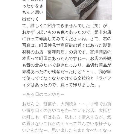
ったかをき
ちんと思い
出せなく
て、詳しくご紹介できませんでした（笑）が、
おかずっぽいものも色々あったので、是非お店
に行って確認してみてくださいね。さて、右の
写真は、町田仲見世商店街の近くにあった製菓
材料のお店「富澤商店」の袋です。富澤商店の
本店って町田にあったんですねー。お店の外観
も昔の倉みたいで趣きたっぷり。品切れ商品が
結構あったのが残念だったけど＾＾；、我が家
で使っててなくなりかけてる全粒粉とドライフ
ィグはあったので、買って帰りました。。
～ある日のつぶやき～
おだんご、餅菓子、大判焼き・・、手軽でお買
い得な日々のおやつを売っているお店。大抵ど
の町にも一軒はある。私もよく購入するが、気
の置けないこれらの面々って並んでいる様子も
いいんだな～。思い出したらまた食べたくなっ