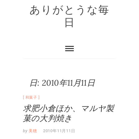
Skip
ありがとうな毎
to
content
日
日:
2010年11月11日
和菓子
求肥小倉ほか、マルヤ製
菓の大判焼き
by
美穂
2010年11月11日