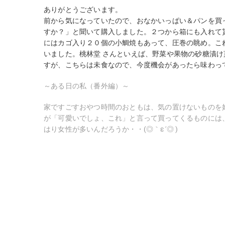
ありがとうございます。
前から気になっていたので、おなかいっぱい＆パンを買
すか？」と聞いて購入しました。２つから箱にも入れて
にはカゴ入り２０個の小鯛焼もあって、圧巻の眺め。こ
いました。桃林堂 さんといえば、野菜や果物の砂糖漬
すが、こちらは未食なので、今度機会があったら味わっ
～ある日の私（番外編）～
家ですごすおやつ時間のおともは、気の置けないものを
が「可愛いでしょ、これ」と言って買ってくるものには
はり女性が多いんだろうか・・(◎｀ε´◎ )