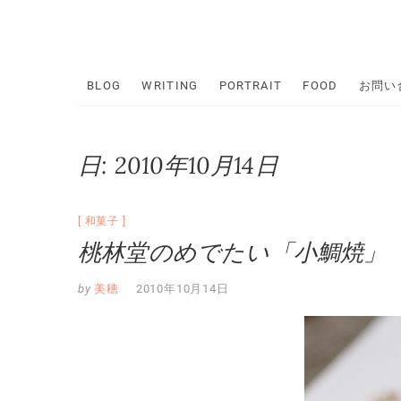
Skip
to
content
BLOG
WRITING
PORTRAIT
FOOD
お問い
日:
2010年10月14日
和菓子
桃林堂のめでたい「小鯛焼」
by
美穂
2010年10月14日