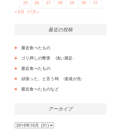
25
26
27
28
29
30
31
« 9月
11月 »
最近の投稿
最近食べたもの
ゴリ押しの弊害 -浅い満足-
最近食べたもの
頑張った、と言う時 -達成が先-
最近食べたものなど
み
アーカイブ
と
も
ア
ー