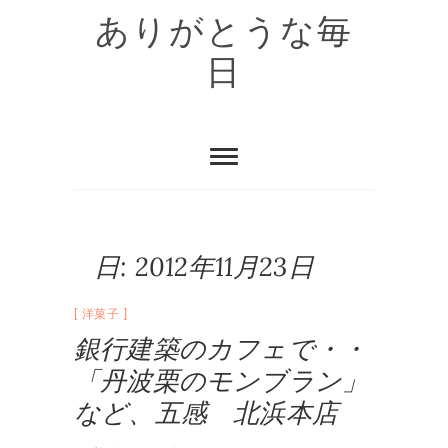
Skip
ありがとうな毎
to
content
日
日:
2012年11月23日
洋菓子
銀行建築のカフェで・・
「丹波栗のモンブラン」
など、五感 北浜本店