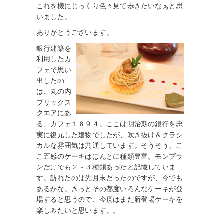
これを機にじっくり色々見て歩きたいなぁと思
いました。
ありがとうございます。
銀行建築を
利用したカ
フェで思い
出したの
は、丸の内
ブリックス
クエアにあ
る、カフェ１８９４。ここは明治期の銀行を忠
実に復元した建物でしたが、吹き抜け＆クラシ
カルな雰囲気は共通しています。そうそう、こ
こ五感のケーキはほんとに種類豊富。モンブラ
ンだけでも２～３種類あったと記憶していま
す。訪れたのは先月末だったのですが、今でも
あるかな。きっとその都度いろんなケーキが登
場すると思うので、今度はまた新登場ケーキを
楽しみたいと思います。。