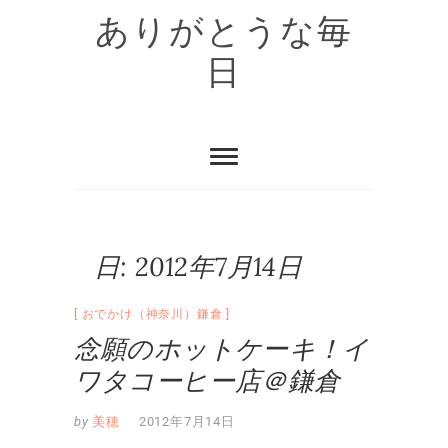
Skip
ありがとうな毎
to
content
日
日:
2012年7月14日
おでかけ（神奈川）鎌倉
念願のホットケーキ！イ
ワタコーヒー店＠鎌倉
by
美穂
2012年7月14日