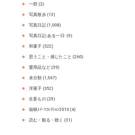
一部
(2)
写真散歩
(13)
写真日記
(1,008)
写真日記-ある一日-
(9)
和菓子
(322)
思うこと・感じたこと
(260)
愛用品など
(39)
未分類
(1,567)
洋菓子
(352)
生姜もの
(29)
箱根ｽｲｰﾂｺﾚｸｼｮﾝ2010
(4)
読む・観る・聴く
(31)