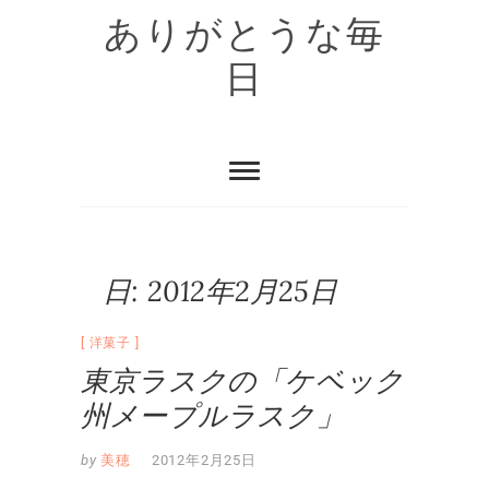
Skip
ありがとうな毎
to
content
日
日:
2012年2月25日
洋菓子
東京ラスクの「ケベック
州メープルラスク」
by
美穂
2012年2月25日