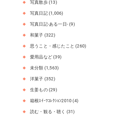
写真散歩
(13)
写真日記
(1,006)
写真日記-ある一日-
(9)
和菓子
(322)
思うこと・感じたこと
(260)
愛用品など
(39)
未分類
(1,563)
洋菓子
(352)
生姜もの
(29)
箱根ｽｲｰﾂｺﾚｸｼｮﾝ2010
(4)
読む・観る・聴く
(31)