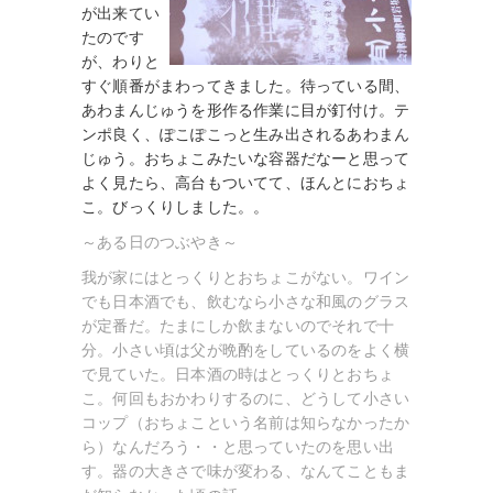
が出来てい
たのです
が、わりと
すぐ順番がまわってきました。待っている間、
あわまんじゅうを形作る作業に目が釘付け。テ
ンポ良く、ぽこぽこっと生み出されるあわまん
じゅう。おちょこみたいな容器だなーと思って
よく見たら、高台もついてて、ほんとにおちょ
こ。びっくりしました。。
～ある日のつぶやき～
我が家にはとっくりとおちょこがない。ワイン
でも日本酒でも、飲むなら小さな和風のグラス
が定番だ。たまにしか飲まないのでそれで十
分。小さい頃は父が晩酌をしているのをよく横
で見ていた。日本酒の時はとっくりとおちょ
こ。何回もおかわりするのに、どうして小さい
コップ（おちょこという名前は知らなかったか
ら）なんだろう・・と思っていたのを思い出
す。器の大きさで味が変わる、なんてこともま