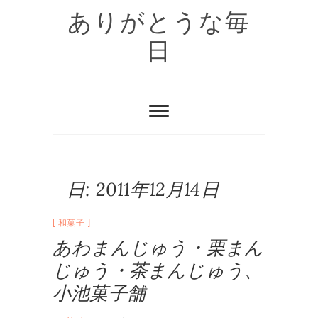
Skip
ありがとうな毎
to
content
日
日:
2011年12月14日
和菓子
あわまんじゅう・栗まん
じゅう・茶まんじゅう、
小池菓子舗