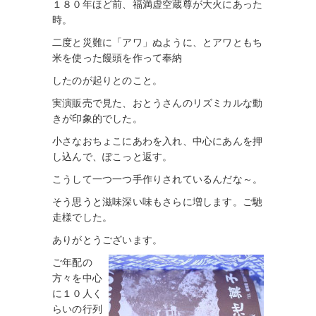
１８０年ほど前、福満虚空蔵尊が大火にあった
時。
二度と災難に「アワ」ぬように、とアワともち
米を使った饅頭を作って奉納
したのが起りとのこと。
実演販売で見た、おとうさんのリズミカルな動
きが印象的でした。
小さなおちょこにあわを入れ、中心にあんを押
し込んで、ぽこっと返す。
こうして一つ一つ手作りされているんだな～。
そう思うと滋味深い味もさらに増します。ご馳
走様でした。
ありがとうございます。
ご年配の
方々を中心
に１０人く
らいの行列