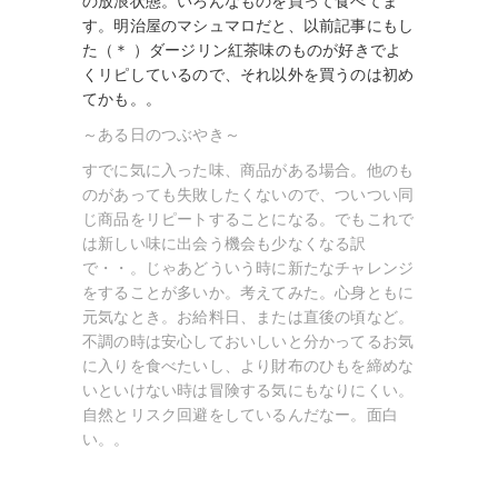
の放浪状態。いろんなものを買って食べてま
す。明治屋のマシュマロだと、以前記事にもし
た（＊ ）ダージリン紅茶味のものが好きでよ
くリピしているので、それ以外を買うのは初め
てかも。。
～ある日のつぶやき～
すでに気に入った味、商品がある場合。他のも
のがあっても失敗したくないので、ついつい同
じ商品をリピートすることになる。でもこれで
は新しい味に出会う機会も少なくなる訳
で・・。じゃあどういう時に新たなチャレンジ
をすることが多いか。考えてみた。心身ともに
元気なとき。お給料日、または直後の頃など。
不調の時は安心しておいしいと分かってるお気
に入りを食べたいし、より財布のひもを締めな
いといけない時は冒険する気にもなりにくい。
自然とリスク回避をしているんだなー。面白
い。。