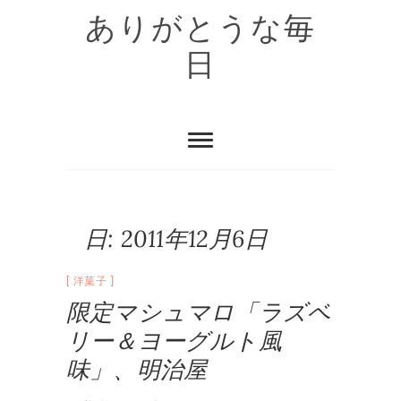
Skip
ありがとうな毎
to
content
日
日:
2011年12月6日
洋菓子
限定マシュマロ「ラズベ
リー＆ヨーグルト風
味」、明治屋