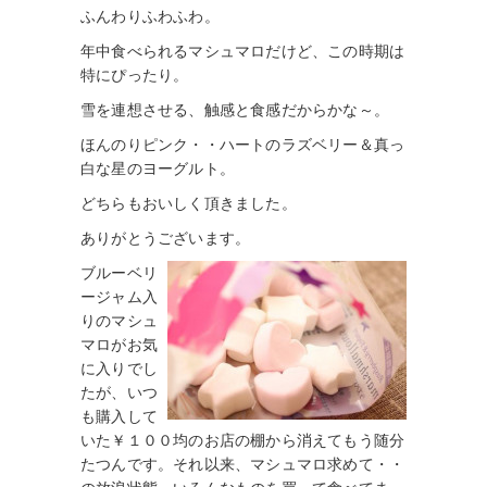
ふんわりふわふわ。
年中食べられるマシュマロだけど、この時期は
特にぴったり。
雪を連想させる、触感と食感だからかな～。
ほんのりピンク・・ハートのラズベリー＆真っ
白な星のヨーグルト。
どちらもおいしく頂きました。
ありがとうございます。
ブルーベリ
ージャム入
りのマシュ
マロがお気
に入りでし
たが、いつ
も購入して
いた￥１００均のお店の棚から消えてもう随分
たつんです。それ以来、マシュマロ求めて・・