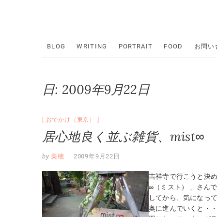
Skip
to
content
BLOG
WRITING
PORTRAIT
FOOD
お問い
日:
2009年9月22日
おでかけ（東京）
居心地良く並ぶ雑貨、mist∞
by
美穂
2009年9月22日
吉祥寺で行こうと決
∞（ミスト） 」さん
してから、気になっ
奥に進んでいくと・