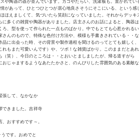
ラスや陶器の器が並んでいます。カゴやたらい、洗濯板も。置かれてい
表情があって、ひとつひとつが居心地良さそうにそこにいる、という感
とほほえましくて、気づいたら笑顔になっていました。それからデッキ
らに多くの雑貨や陶器がありました。店主さんのお話によると、陶器
くろ、型を使って作られた一点ものばかり。中でもとても心惹かれる
家さんのもので、特殊な色付け方法や、模様も手書きされている・・
作品に出会った時、その背景や製作過程を聞けるのってとても嬉しく
これもまた可愛いんです）や、ツボ！な雑貨ばかり。このままだとあ
も（笑）、今日のところは・・とおいとましましたが、帰る道すがら
におじゃまするようなあたたかさと、のんびりした雰囲気のある素敵
緊張して、
なかなか
拶できました。吉祥寺
店、おすすめです～。
そうです。おめでと