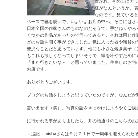
置かれ、その上にガ
様がなんというか、
なのです。見ている
ペースで靴を脱いで、いよいよお店の中へ。そこにはさ
日本全国の作家さんのものなのだそうで、手びねりやろ
くつかの作品があったので伺ってみると、それは同じ作
どのお話を聞く事ができました。気に入った器や雑貨の
贅沢なことだと思っています。他にも小さな焼き菓子（
もこれも欲しくなってしまいそうで、頭を冷やすために
「また行きたいな～」と思っていました。仲良しのお宅
お店です。
ありがとうございます。
ブログのお話をしようと思っていたのですが、なんだか
言い出せず（笑）。写真の話をきっかけ
にようやくご挨
に行かれる事がありましたら、井の頭
通りのこちらのお
～追記～mist∞さんは９月２１日で一周年を迎えられた