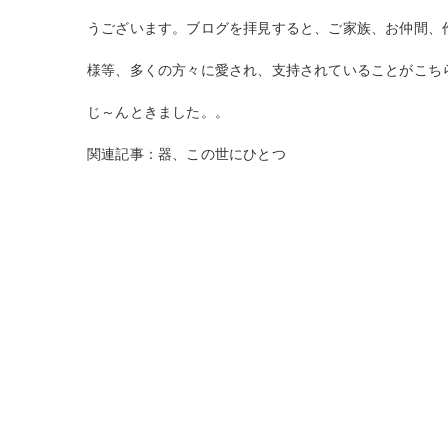
うございます。ブログを拝見すると、
ご家族、お仲間、
様等
、多くの方々
に
愛
され、
支持されている
ことがこち
じ～んときました。。
関連記事：器、この世にひとつ