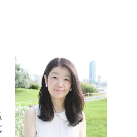
ｔ
見
ら
が