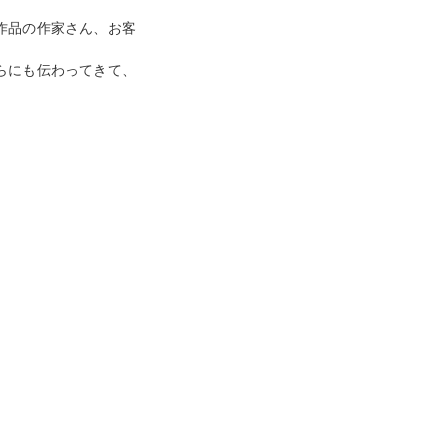
作品の作家さん、お
客
らにも伝わってきて、