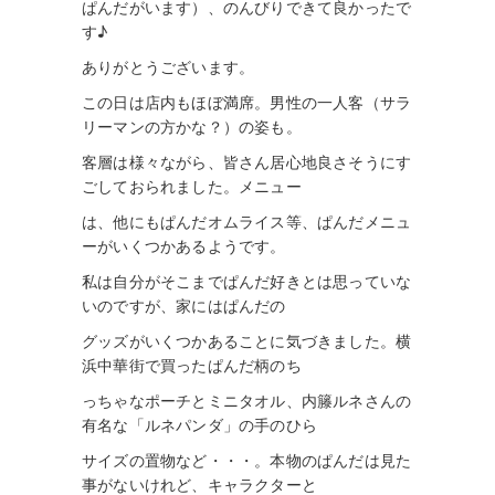
ぱんだがいます）、のんびりできて良かったで
す♪
ありがとうございます。
この日は店内もほぼ満席。男性の一人客（サラ
リーマンの方かな？）の姿も。
客層は
様々ながら、皆さん居心地良さそうにす
ごしておられました
。メ
ニ
ュー
は、
他
に
も
ぱんだ
オムライス等、ぱんだメニュ
ーがいくつかあるよう
です。
私
は
自分がそこまでぱんだ好きとは思っていな
いのですが、家にはぱんだの
グッズ
がいくつかあることに気づきました。横
浜中華街で買ったぱんだ柄のち
っちゃな
ポー
チとミニタオル、内籐ルネさんの
有名な「ルネパンダ」の手のひら
サ
イズの置物
など・・・。本物のぱんだは見た
事がないけれど、キャラクター
と