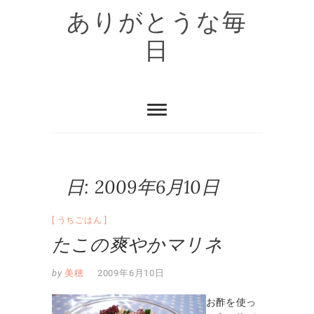
Skip
ありがとうな毎
to
content
日
日:
2009年6月10日
うちごはん
たこの爽やかマリネ
by
美穂
2009年6月10日
お酢を使っ