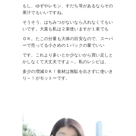
も
し、ゆずやレモン、
すだち等があ
る
な
らその
果汁でも
いい
ですね
。
そうそう、はちみつがないなら入れなくてもい
いです。大葉も
私
は２束使
い
ま
す
が
１束でも
ＯＫ。たこの分量も大体の目安なので、スーパ
ーで
売ってる
小さめ
の１
パ
ック
の量でいい
です。これより多いとか
少ないから買い足
しと
か
し
なくて
大
丈夫
です
よ～。私のレシピは、
多少の増減ＯＫ！食材は
無駄
を
出
さ
ずに使い
き
り～！
がモットーです。