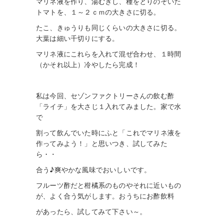
マリネ液を作り、
湯むきし、種をとりのぞいた
トマトを、１～２ｃｍの大きさに切る。
たこ、きゅうりも同じくらいの大きさに切る。
大葉は細い千切りにする。
マリネ液にこれらを
入れて混ぜ合わせ、１時間
（かそれ以上）冷やしたら完成！
私は今回、セゾンファクトリーさんの
飲む酢
「ライチ」を大さじ１
入
れてみ
ま
した
。
家で水
で
割
っ
て飲ん
で
いた時
に
ふと「
これで
マリネ液を
作ってみよう！」
と思いつき、
試し
て
みた
ら
・・
合う♪
爽やかな風味
で
おい
しい
で
す。
フルーツ酢だと
柑
橘
系のもの
やそ
れに近いもの
が、
よ
く合
う
気
が
します。
おうちに
お酢
飲料
があったら、試して
みて下さい～。