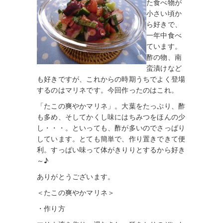
た食べ物が
小さい頃か
ら好きで、
一年中食べ
ています。
酢の物、南
蛮漬けなど
も好きですが、これからの時期うちでよく登場
するのはマリネです。今回作ったのはこれ。
「たこの爽やかマリネ」。大葉をたっぷり、酢
も多め、そしてかくし味にはちみつをほんの少
し・・・。といっても、酢が多いのでさっぱり
しています。とても簡単で、作り置きできて便
利。すっぱい味って体がきりりとするから好き
～♪
ありがとうございます。
＜たこの爽やかマリネ＞
・作り方