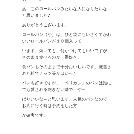
あ～このロールパンみたいな人になりたいな～
と思いました♪
ありがとうございます。
ロールパン（小）は、ひと袋に
ちいさくてかわ
いいロール
パン
が
１０
個
入って
います。焼いても、何かつけ
てもいいですが、
そのま
ま食べ
る
のが一番好き。
食パンもそのままで十分おいしいです。厳選さ
れた粉で
ナ
ッツ等がはいった
パンも好き
ですが、「ペリカン」のパンは
誰に
でも愛され
る
飽きない味で、や
っ
ぱりいいな～と思います。
人気のパンなので、
お店に
行く時は予約をした方
が確実です。