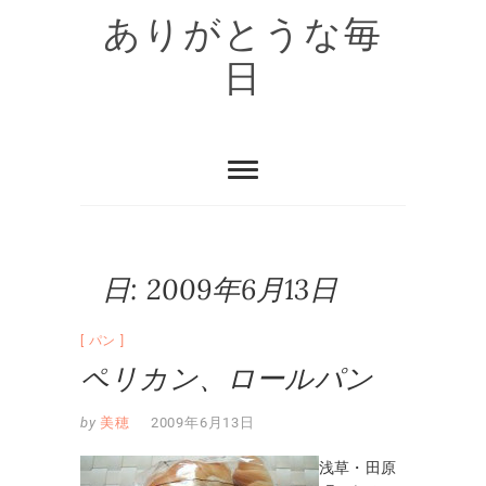
Skip
ありがとうな毎
to
content
日
日:
2009年6月13日
パン
ペリカン、ロールパン
by
美穂
2009年6月13日
浅草・田原