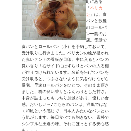
町にある
「
ペリカ
ン
」は、食
パンと数種
のロールパ
ン一筋のお
店。電話で
食パンとロールパン（小）を予約しておいて、
受け取りに行きました。ペリカンの絵が描かれ
た赤いテントの看板が目印。中に入るとパンの
良い香り！右サイドにはずらりとパンの入る棚
が作りつけられています。名前を告げてパンを
受け取ると、つぶさないように気を付けながら
帰宅。早速ロールパンをひとつ、そのまま頂き
ました。粉の良い香りとふんわりとした甘さ。
中身が詰まったもっちり加減があり、優しい食
感。おいしい～♪こちらのパンは、洋風ではな
く和風という感じで、日本人みたいなパンとい
う気がします。毎日食べても飽きない、素朴で
シンプルな王道の味。それにほっとする安心感
も・・・。