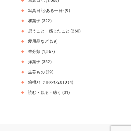
写真日記
(1,008)
写真日記-ある一日-
(9)
和菓子
(322)
思うこと・感じたこと
(260)
愛用品など
(39)
未分類
(1,567)
洋菓子
(352)
生姜もの
(29)
箱根ｽｲｰﾂｺﾚｸｼｮﾝ2010
(4)
読む・観る・聴く
(31)