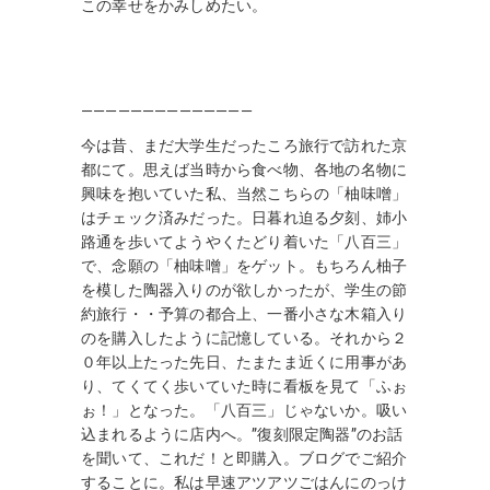
この幸せをかみしめたい。
——————————————
今は昔、まだ大学生だったころ旅行で訪れた京
都にて。思えば当時から食べ物、各地の名物に
興味を抱いていた私、当然こちらの「柚味噌」
はチェック済みだった。日暮れ迫る夕刻、姉小
路通を歩いてようやくたどり着いた「八百三」
で、念願の「柚味噌」をゲット。もちろん柚子
を模した陶器入りのが欲しかったが、学生の節
約旅行・・予算の都合上、一番小さな木箱入り
のを購入したように記憶している。それから２
０年以上たった先日、たまたま近くに用事があ
り、てくてく歩いていた時に看板を見て「ふぉ
ぉ！」となった。「八百三」じゃないか。吸い
込まれるように店内へ。”復刻限定陶器”のお話
を聞いて、これだ！と即購入。ブログでご紹介
することに。私は早速アツアツごはんにのっけ