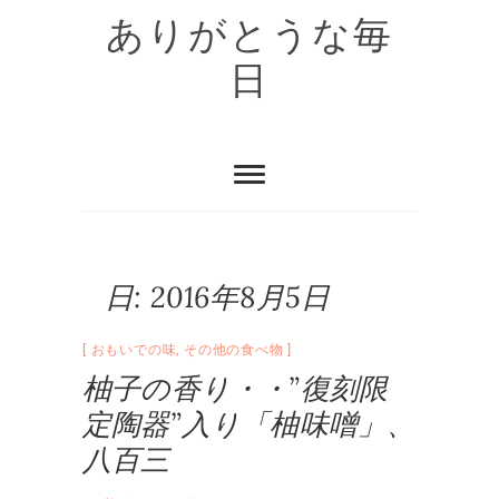
Skip
ありがとうな毎
to
content
日
日:
2016年8月5日
おもいでの味
,
その他の食べ物
柚子の香り・・”復刻限
定陶器”入り「柚味噌」、
八百三