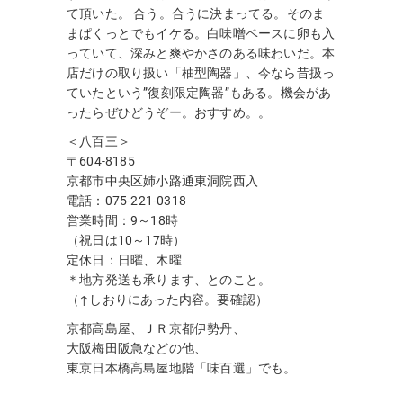
て頂いた。 合う。合うに決まってる。そのま
まぱくっとでもイケる。白味噌ベースに卵も入
っていて、深みと爽やかさのある味わいだ。本
店だけの取り扱い「柚型陶器」、今なら昔扱っ
ていたという”復刻限定陶器”もある。機会があ
ったらぜひどうぞー。おすすめ。。
＜八百三＞
〒604-8185
京都市中央区姉小路通東洞院西入
電話：075-221-0318
営業時間：9～18時
（祝日は10～17時）
定休日：日曜、木曜
＊地方発送も承ります、とのこと。
（↑しおりにあった内容。要確認）
京都高島屋、ＪＲ京都伊勢丹、
大阪梅田阪急などの他、
東京日本橋高島屋地階「味百選」でも。