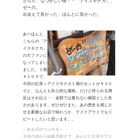
さらり、なつかしい味・・「アイスモナカ」、
ゼー六。
出会えて良かった。ほんとに良かった。
あーほんと、
こちらの「ア
イスモナカ」
の大ファンに
なってしまい
ました。１個
￥１００で、
今回の紅茶＋アイスモナカ１個のセットが￥３０
０と、なんとも良心的な価格。だけど得られる満
足はそれ以上・・金額では量れない確固とした良
さがあります。ぜひぜひまた、あの歴史を感じさ
せる素敵なお店で味わうか、テイクアウトでもリ
ピートしたいと思います。。
～ある日のつぶやき～
子供の頃から結婚当初まで、あんなに大好きでよ