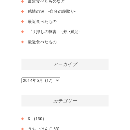
最近食べたものなど
感情の波 -自分の舵取り-
最近食べたもの
ゴリ押しの弊害 -浅い満足-
最近食べたもの
アーカイブ
ア
ー
カ
イ
カテゴリー
ブ
&..
(130)
うちごはん
(163)