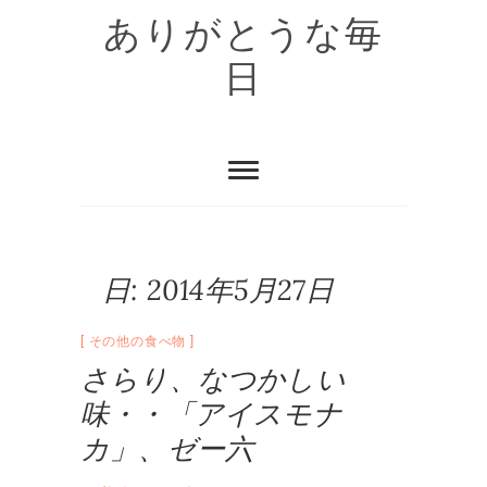
Skip
ありがとうな毎
to
content
日
日:
2014年5月27日
その他の食べ物
さらり、なつかしい
味・・「アイスモナ
カ」、ゼー六