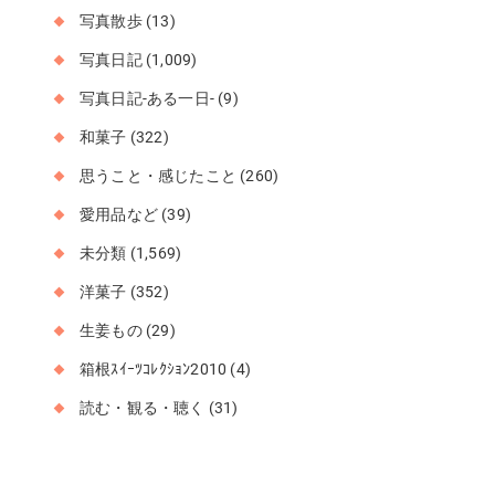
写真散歩
(13)
写真日記
(1,009)
写真日記-ある一日-
(9)
和菓子
(322)
思うこと・感じたこと
(260)
愛用品など
(39)
未分類
(1,569)
洋菓子
(352)
生姜もの
(29)
箱根ｽｲｰﾂｺﾚｸｼｮﾝ2010
(4)
読む・観る・聴く
(31)