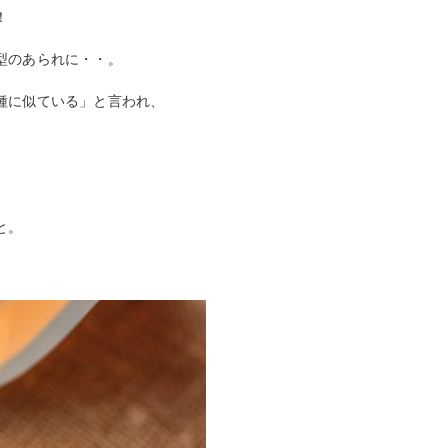
！
型のあられに・・。
種に似ている」と言われ、
と。