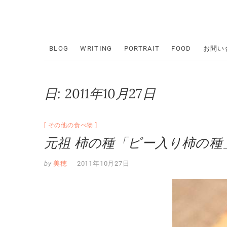
Skip
to
content
BLOG
WRITING
PORTRAIT
FOOD
お問い
日:
2011年10月27日
その他の食べ物
元祖 柿の種「ピー入り柿の種
by
美穂
2011年10月27日