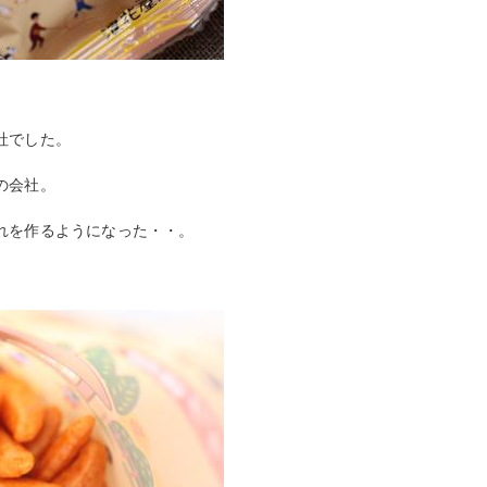
。
社でした。
の会社。
れを作るようになった・・。