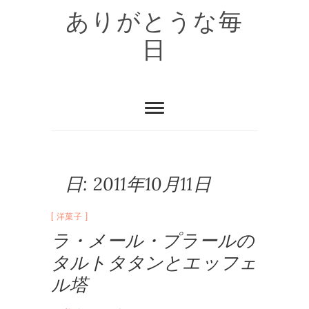
Skip
ありがとうな毎
to
content
日
日:
2011年10月11日
洋菓子
ラ・メール・プラールの
タルトタタンとエッフェ
ル塔