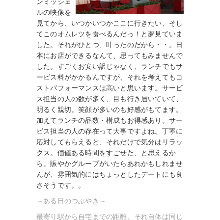
ンミッシェ
ルの映像を
見てから、いつかいつかここに行きたい、そし
てこのオムレツを食べるんだっ！と夢見ていま
した。それがひとつ、叶ったのだから・・。日
本にお店ができるなんて、思ってもみませんで
した。すごくお安い訳じゃなく、ランチでもサ
ービス料がかかるんですが、それを考えてもコ
ストパフォーマンスは高いと思います。サービ
ス担当の人の数が多く、目も行き届いていて、
明るく親切。笑顔が多いのも好感がもてます。
加えてランチの品数・構成もお得感あり。サー
ビス担当の人の存在って大事ですよね。丁寧に
応対してもらえると、それだけで気分はリラッ
クス。価値ある時間をすごせた、と思えるか
ら。賑やかグループがいたらあれかもしれませ
んが、雰囲気的にはちょっとしたデートにも良
さそうです。。
～ある日のつぶやき～
最寄り駅から自宅までの距離。それ自体は同じ