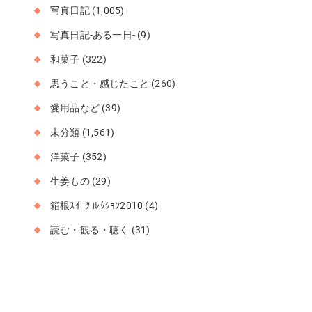
写真日記
(1,005)
写真日記-ある一日-
(9)
和菓子
(322)
思うこと・感じたこと
(260)
愛用品など
(39)
未分類
(1,561)
洋菓子
(352)
生姜もの
(29)
箱根ｽｲｰﾂｺﾚｸｼｮﾝ2010
(4)
読む・観る・聴く
(31)