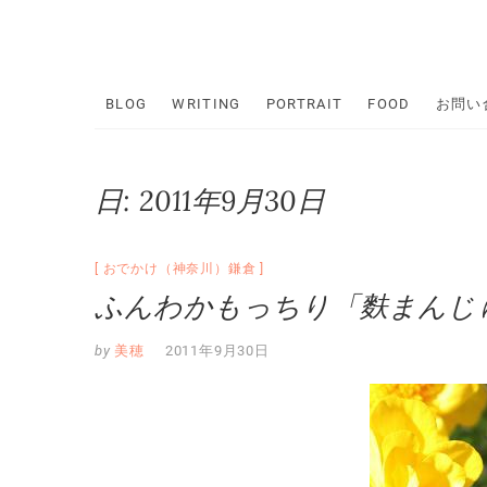
Skip
to
content
BLOG
WRITING
PORTRAIT
FOOD
お問い
日:
2011年9月30日
おでかけ（神奈川）鎌倉
ふんわかもっちり「麩まんじ
by
美穂
2011年9月30日