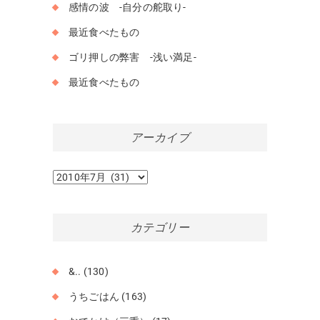
感情の波 -自分の舵取り-
最近食べたもの
ゴリ押しの弊害 -浅い満足-
最近食べたもの
アーカイブ
ア
ー
カ
イ
カテゴリー
ブ
&..
(130)
うちごはん
(163)