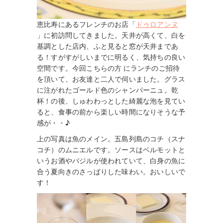
恵比寿にあるフレンチのお店「
ドゥロアンヌ
」に初訪問してきました。天井が高くて、白を
基調とした店内、ふと見ると窓が天井まであ
る！すがすがしいまでに明るく、気持ちの良い
空間です。今回こちらの方 にランチのご招待
を頂いて、お友達と二人で伺いました。グラス
に注がれたゴールド色のシャンパーニュ。乾
杯！の後、しゅわわっとした綺麗な泡を見てい
ると、食事の前から楽しい時間になりそうな予
感が・・♪
上の写真は魚のメイン。五島列島のコチ（スナ
コチ）のムニエルです。ソースはベルモットと
いうお酒やバジルが使われていて、白身の魚に
合う夏向きのさっぱりした味わい。おいしいで
す！