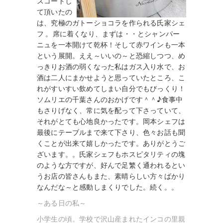
スコートし
て頂いたの
は、究極のガトーショコラを作られる
氏家シェ
フ
。席に着くなり、まずは・・とシャンパー
ニュを一本開けて乾杯！そして赤ワインも一本
という展開。ええ～いいの～と恐縮しつつ、め
っきりお酒の弱くなった私はガス入り水で、お
酒は二人にまかせようと思っていたところ、こ
れがすいすい飲めてしまい自分でもびっくり！
ソムリエの千葉さんのおかげです＾＾♪食事中
もさりげなく、常に気を配って下さっていて、
それがとても心地良かったです。岡本シェフは
最後にテーブルまで来て下さり、色々お話も聞
くことが出来て嬉しかったです。ありがとうご
ざいます。。氏家シェフもホスピタリティの塊
のような方ですが、好んで足繁く通われるとい
うお店の皆さんもまた、素晴らしい方々ばかり
なんだな～と感動しまくりでした。続く。。
～ある日の私～
小学生の頃。学校で沢山産まれたインコの里親