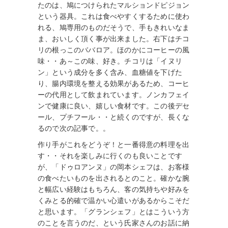
たのは、鳩につけられたマルションドピジョン
という器具。これは食べやすくするために使わ
れる、鳩専用のものだそうで、手もきれいなま
ま、おいしく頂く事が出来ました。右下はチコ
リの根っこのババロア。ほのかにコーヒーの風
味・・あ～この味、好き。チコリは「イヌリ
ン」という成分を多く含み、血糖値を下げた
り、腸内環境を整える効果があるため、コーヒ
ーの代用として飲まれています。ノンカフェイ
ンで健康に良い、嬉しい食材です。この後デセ
ール、プチフール・・と続くのですが、長くな
るので次の記事で。。
作り手がこれをどうぞ！と一番得意の料理を出
す・・それを楽しみに行くのも良いことです
が、「ドゥロアンヌ」の岡本シェフは、お客様
の食べたいものを出されるとのこと。確かな腕
と幅広い経験はもちろん、客の気持ちや好みを
くみとる的確で温かい心遣いがあるからこそだ
と思います。「グランシェフ」とはこういう方
のことを言うのだ、という氏家さんのお話に納