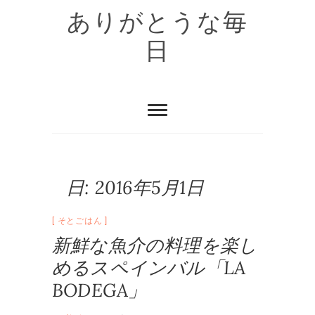
Skip
ありがとうな毎
to
content
日
日:
2016年5月1日
そとごはん
新鮮な魚介の料理を楽し
めるスペインバル「LA
BODEGA」