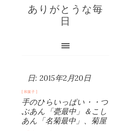
Skip
ありがとうな毎
to
content
日
日:
2015年2月20日
和菓子
手のひらいっぱい・・つ
ぶあん「甍最中」＆こし
あん「名菊最中」、菊屋