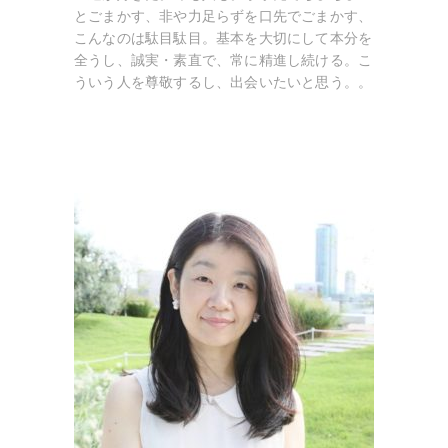
とごまかす、非や力足らずを口先でごまかす、
こんなのは駄目駄目。基本を大切にして本分を
全うし、誠実・素直で、常に精進し続ける。こ
ういう人を尊敬するし、出会いたいと思う。。