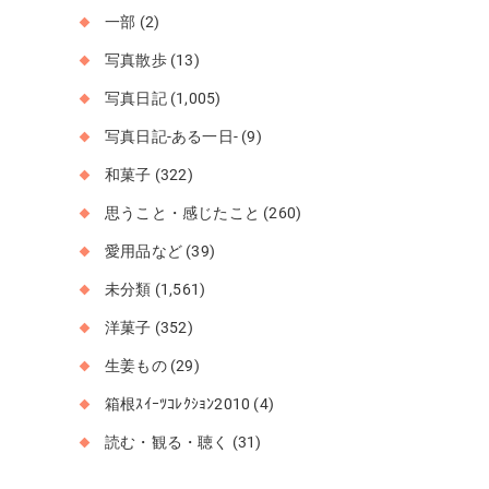
一部
(2)
写真散歩
(13)
写真日記
(1,005)
写真日記-ある一日-
(9)
和菓子
(322)
思うこと・感じたこと
(260)
愛用品など
(39)
未分類
(1,561)
洋菓子
(352)
生姜もの
(29)
箱根ｽｲｰﾂｺﾚｸｼｮﾝ2010
(4)
読む・観る・聴く
(31)