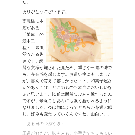
た。
ありがとうございます。
高麗橋に本
店がある
「菊屋」の
最中二
種・・威風
堂々たる趣
きです。綺
麗な文様が施された見ため、重さや王道の味で
も、存在感を感じます。お遣い物にもしました
が、喜んで貰えて嬉しかった・・。和菓子屋さ
んのあんこは、どこのものも本当においしいな
ぁと思います。以前は断然つぶあん派だったん
ですが、最近こしあんにも強く惹かれるように
なりました。今は物によってどちらかを選ぶ感
じ。好みも変わっていくんですね。面白い。。
～ある日のつぶやき～
王道が好きだ。味も人も。小手先でちょちょい