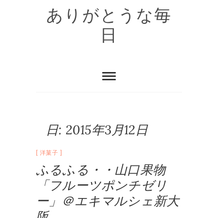
Skip
ありがとうな毎
to
content
日
日:
2015年3月12日
洋菓子
ふるふる・・山口果物
「フルーツポンチゼリ
ー」＠エキマルシェ新大
阪