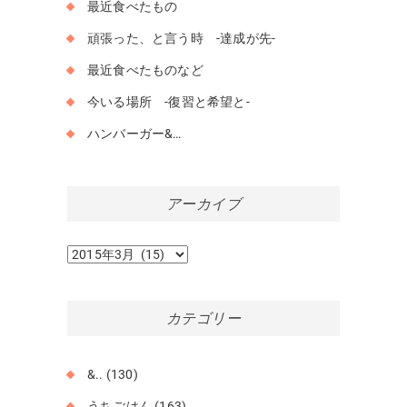
最近食べたもの
頑張った、と言う時 -達成が先-
最近食べたものなど
今いる場所 -復習と希望と-
ハンバーガー&…
アーカイブ
ア
ー
カ
イ
カテゴリー
ブ
&..
(130)
うちごはん
(163)