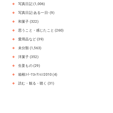
写真日記
(1,006)
写真日記-ある一日-
(9)
和菓子
(322)
思うこと・感じたこと
(260)
愛用品など
(39)
未分類
(1,563)
洋菓子
(352)
生姜もの
(29)
箱根ｽｲｰﾂｺﾚｸｼｮﾝ2010
(4)
読む・観る・聴く
(31)