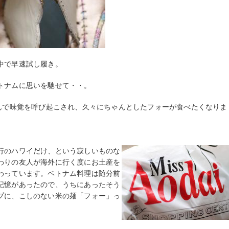
中で早速試し履き。
トナムに思いを馳せて・・。
はんで味覚を呼び起こされ、久々にちゃんとしたフォーが食べたくなりま
行のハワイだけ、という寂しいものな
わりの友人が海外に行く度にお土産を
わっています。ベトナム料理は随分前
記憶があったので、うちにあったそう
プに、こしのない米の麺「フォー」っ
。