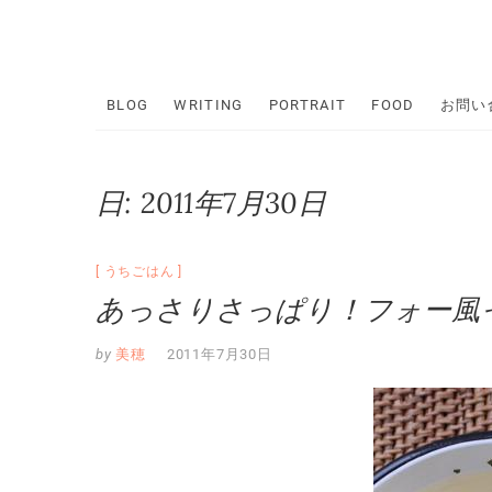
Skip
to
content
BLOG
WRITING
PORTRAIT
FOOD
お問い
日:
2011年7月30日
うちごはん
あっさりさっぱり！フォー風
by
美穂
2011年7月30日