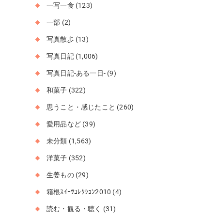
一写一食
(123)
一部
(2)
写真散歩
(13)
写真日記
(1,006)
写真日記-ある一日-
(9)
和菓子
(322)
思うこと・感じたこと
(260)
愛用品など
(39)
未分類
(1,563)
洋菓子
(352)
生姜もの
(29)
箱根ｽｲｰﾂｺﾚｸｼｮﾝ2010
(4)
読む・観る・聴く
(31)