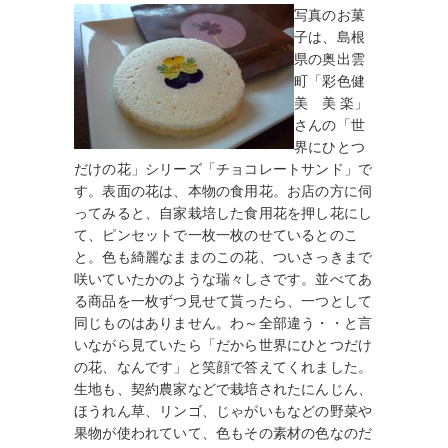
写真のお菓
子は、島根
県の奥出雲
町「彩色健
美 美 楽」
さんの「世
界にひとつ
だけの花」シリーズ「チョコレートサンド」で
す。表面の花は、本物の食用花。お店の方に伺
ってみると、自家栽培した食用花を押し花にし
て、ピンセットで一枚一枚のせているとのこ
と。色も綺麗なままのこの花、ついさっきまで
咲いていたかのような瑞々しさです。並べてあ
る商品を一枚ずつ見せて貰ったら、一つとして
同じものはありません。わ～全部違う・・と言
いながら見ていたら「だから世界にひとつだけ
の花、なんです」と笑顔で答えてくれました。
生地も、契約農家などで栽培されたにんじん、
ほうれん草、リンゴ、じゃがいもなどの野菜や
果物が使われていて、色もその素材の色なのだ