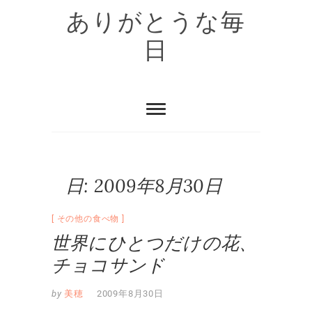
Skip
ありがとうな毎
to
content
日
日:
2009年8月30日
その他の食べ物
世界にひとつだけの花、
チョコサンド
by
美穂
2009年8月30日