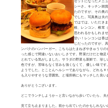
セットになったメニ
シーさ。キッチン雑
たのですが、その奥
でした。写真奥は夫
ではでは、いただき
根、レンコン、椎茸
思われるかもしれま
甘い！レンコンは香
じだったのですが、
ンパクのハンバーガー。こちらはたまねぎやきゅうりの
った感じで間違いないおいしさです。野菜だけだと物足
とれている気がしました。サラダの野菜も新鮮で、珍し
色ですが、苦味もなく甘みも強くなくて、優しい味です
ようでした。とことんヘルシーでありながら、どれも￥
も入りやすそうな雰囲気、と場所柄にもマッチした良い
ありがとうございます。
どこでランチしようか～と言いながら歩いていたら、夫
見て立ち止まりました。前から出ていたのかもしれない