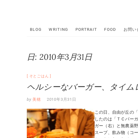
Skip
to
content
BLOG
WRITING
PORTRAIT
FOOD
お問い
日:
2010年3月31日
そとごはん
ヘルシーなバーガー、タイム
by
美穂
2010年3月31日
この日、自由が丘の
したのは「ＴＣバー
ガー（右）と無農薬
スープ、飲み物（コ