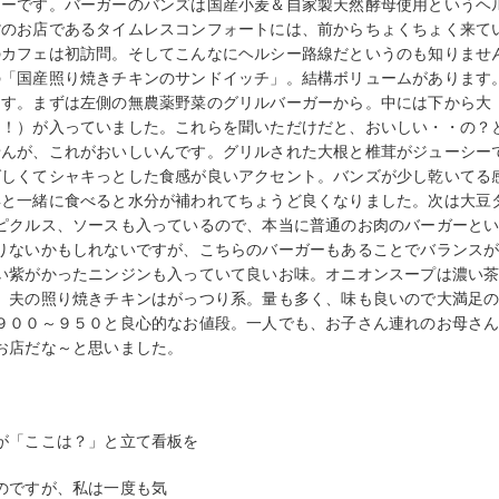
ューです。バーガーのバンズは国産小麦＆自家製天然酵母使用というヘ
貨のお店であるタイムレスコンフォートには、前からちょくちょく来て
のカフェは初訪問。そしてこんなにヘルシー路線だというのも知りませ
の「国産照り焼きチキンのサンドイッチ」。結構ボリュームがあります
ます。まずは左側の無農薬野菜のグリルバーガーから。中には下から大
（！）が入っていました。これらを聞いただけだと、おいしい・・の？
せんが、これがおいしいんです。グリルされた大根と椎茸がジューシー
ばしくてシャキっとした食感が良いアクセント。バンズが少し乾いてる
具と一緒に食べると水分が補われてちょうど良くなりました。次は大豆
ピクルス、ソースも入っているので、本当に普通のお肉のバーガーと
りないかもしれないですが、こちらのバーガーもあることでバランス
い紫がかったニンジンも入っていて良いお味。オニオンスープは濃い
。夫の照り焼きチキンはがっつり系。量も多く、味も良いので大満足
９００～９５０と良心的なお値段。一人でも、お子さん連れのお母さ
お店だな～と思いました。
が「ここは？」と
立て看板を
のですが、
私は一度も気