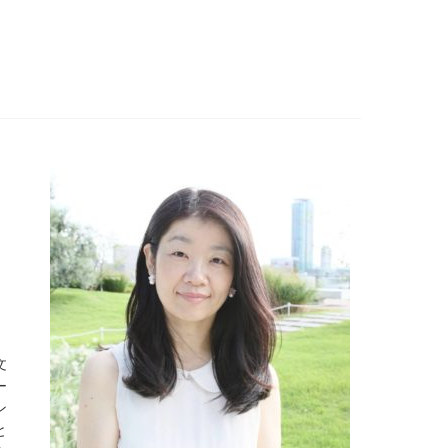
文
ー
ン
と