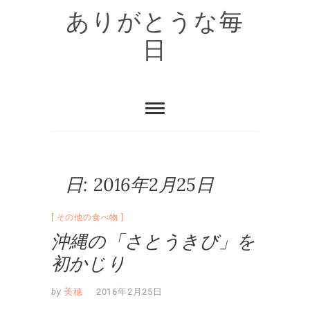
Skip
ありがとうな毎
to
content
日
日:
2016年2月25日
その他の食べ物
沖縄の「さとうきび」を
初かじり
by
美穂
2016年2月25日