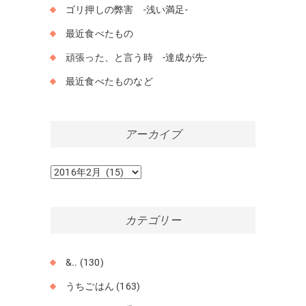
ゴリ押しの弊害 -浅い満足-
最近食べたもの
頑張った、と言う時 -達成が先-
最近食べたものなど
アーカイブ
ア
ー
カ
イ
カテゴリー
ブ
&..
(130)
うちごはん
(163)