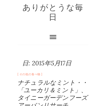
Skip
ありがとうな毎
to
content
日
日:
2015年5月17日
その他の食べ物
ナチュラルなミント・・
「ユーカリ＆ミント」、
タイニーガーデンフーズ
アーバンリサーチ