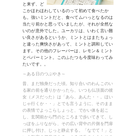
と来ず、ど
こかほわほわしているのって初めて食べたか
も。強いミントだと、食べてムハっとなるのは
当たり前かと思っていましたが、それが全然な
いのが意外でした。ユーカリは、いわく言い難
い良さがあるというか、ミントとはまたちょっ
と違った爽快さがあって、ミントと調和してい
ます。その他のフレーバーは、レモン＆ミント
とペパーミント。このふたつも今度味わってみ
たいです。。
～ある日のつぶやき～
昔、まだ独身だった頃。知り合いのわんこのい
る家の前を通りかかったら、いつも仏頂面の彼
女（メスだった）は「あら、あんた・・。ほい
じゃ行くか・・」とでも言うように、そのまま
の表情でよっこらしょっと、でかい体を起こ
し、玄関前から門のところまで歩いてきて、し
っぽをふりながら、その広い背中の片側を門扉
に押し付け、じっと静止する。「なでて！」と