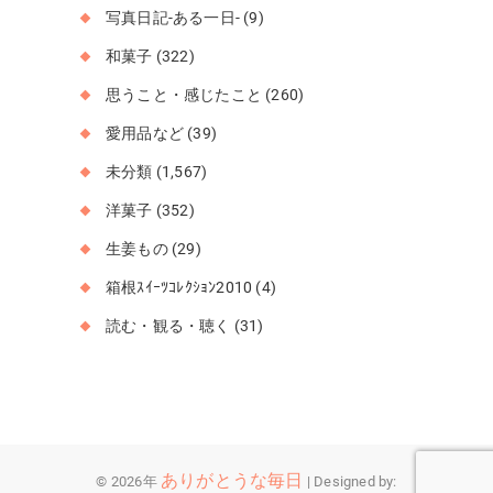
写真日記-ある一日-
(9)
和菓子
(322)
思うこと・感じたこと
(260)
愛用品など
(39)
未分類
(1,567)
洋菓子
(352)
生姜もの
(29)
箱根ｽｲｰﾂｺﾚｸｼｮﾝ2010
(4)
読む・観る・聴く
(31)
ありがとうな毎日
© 2026年
| Designed by: