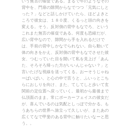
いう無言の催促である。まるで牛のようなその
背中を、門扉の隙間からなでつつ「元気にしと
った？」などと話しかけていたら、ほどよきと
ころで彼女は、１８０度、くるっと頭の向きを
変える。そう。反対側の背中もなでろ、という
これまた無言の催促である。何度も恐縮だが、
広い背中なので、隙間から手を入れるだけで
は、手前の背中しかなでられない。自ら動いて
体の向きをかえ、反対側の背中もなでさせた彼
女、つむっていた目を開いて私を見上げ「あん
た、そろそろ帰った方がいいんじゃない？」と
言いたげな視線を送ってくる。おーそうじゃね
ーばいばい。と心の中で言うと、ふいっとこち
らにおしりを向け、また、てしてしと歩いて玄
関前の定位置へ戻っていく。最初から最後まで
仏頂面のまま。常にポーカーフェイスの彼女だ
が、喜んでいるのは気配としっぽで分かる。も
うあちらの世界へ旅立って久しいが、またあの
広くてなで甲斐のある背中に触りたいなーと思
う。。