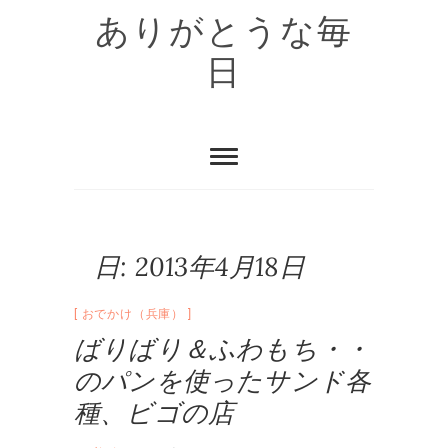
Skip
ありがとうな毎
to
content
日
日:
2013年4月18日
おでかけ（兵庫）
ばりばり＆ふわもち・・
のパンを使ったサンド各
種、ビゴの店