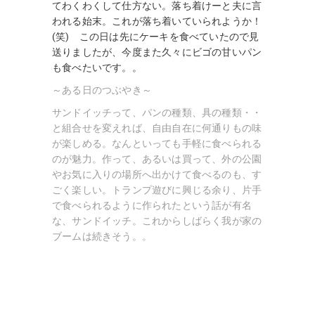
てわくわくして仕方ない。落ち着けーと夫に言
われる始末。これが落ち着いていられようか！
(笑) この日は先にケーキを食べていたので見
送りましたが、今度また久々にビゴの甘いパン
も食べたいです。。
～ある日のつぶやき～
サンドイッチって、パンの種類、具の種類・・
と組合せを変えれば、自由自在に何通りもの味
が楽しめる。なんといっても手軽に食べられる
のが魅力。作って、あるいは買って、外の公園
やお気に入りの場所へ出かけて食べるのも、す
ごく楽しい。トランプ遊びに興じる余り、片手
で食べられるように作られたという話が有名
な、サンドイッチ。これからしばらく我が家の
ブームは続きそう。。