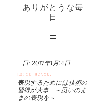
Skip
ありがとうな毎
to
content
日
日:
2017年1月14日
思うこと・感じたこと
表現するためには技術の
習得が大事 ～思いのま
まの表現を～