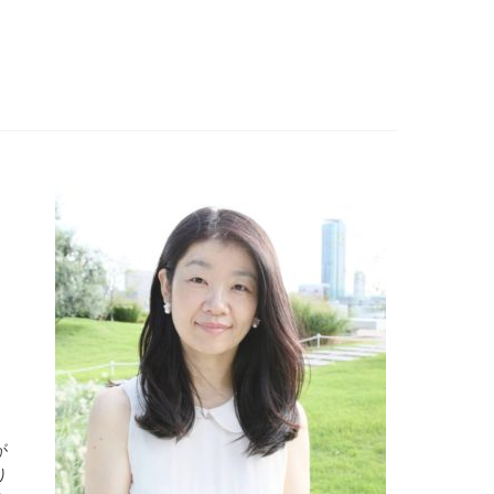
。
が
り