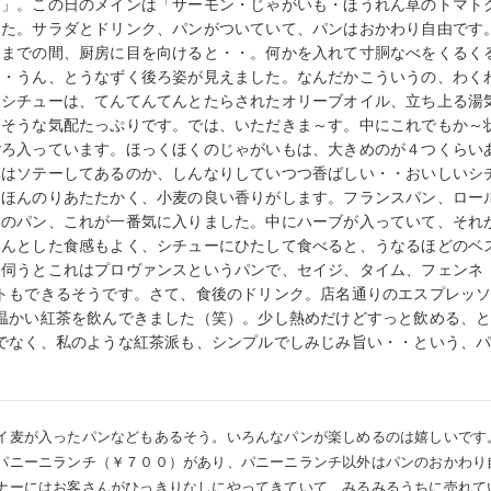
）」。この日のメインは「サーモン・じゃがいも・ほうれん草のトマト
した。サラダとドリンク、パンがついていて、パンはおかわり自由です
るまでの間、厨房に目を向けると・・。何かを入れて寸胴なべをくるく
・・うん、とうなずく後ろ姿が見えました。なんだかこういうの、わく
たシチューは、てんてんてんとたらされたオリーブオイル、立ち上る湯
しそうな気配たっぷりです。では、いただきま～す。中にこれでもか～
ごろ入っています。ほっくほくのじゃがいもは、大きめのが４つくらい
草はソテーしてあるのか、しんなりしていつつ香ばしい・・おいしいシ
てほんのりあたたかく、小麦の良い香りがします。フランスパン、ロー
つのパン、これが一番気に入りました。中にハーブが入っていて、それ
わんとした食感もよく、シチューにひたして食べると、うなるほどのベ
に伺うとこれはプロヴァンスというパンで、セイジ、タイム、フェンネ
トもできるそうです。さて、食後のドリンク。店名通りのエスプレッ
温かい紅茶を飲んできました（笑）。少し熱めだけどすっと飲める、
でなく、私のような紅茶派も、シンプルでしみじみ旨い・・という、
イ麦が入ったパン
などもあるそう。いろんなパンが楽しめるのは嬉しいです
パニーニランチ（￥７００）があり、パニー
ニランチ以外はパンのおかわり
ナーにはお客さんがひっきりなしにやってきていて、みるみるう
ちに売れて