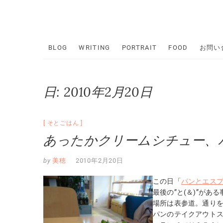
Skip
to
content
BLOG
WRITING
PORTRAIT
FOOD
お問い
日:
2010年2月20日
そとごはん
あったかクリームシチュー、
by
美穂
2010年2月20日
この日「
パンとエス
最後の”と(＆)”が
場所は表参道。通り
パンのテイクアウト