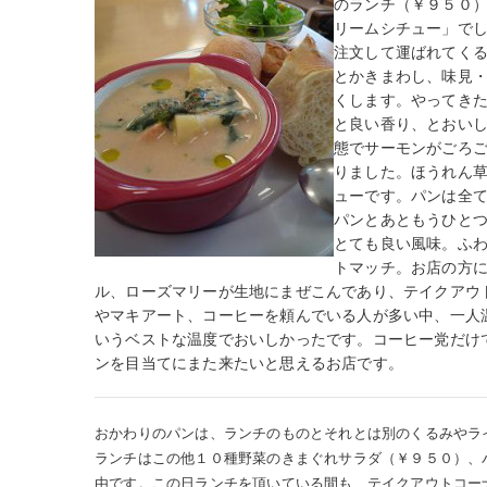
のランチ（￥９５０
リームシチュー」で
注文して運ばれてく
とかきまわし、味見
くします。やってき
と良い香り、とおい
態でサーモンがごろ
りました。ほうれん
ューです。パンは全
パンとあともうひと
とても良い風味。ふ
トマッチ。お店の方
ル、ローズマリーが生地にまぜこんであり、テイクアウ
やマキアート、コーヒーを頼んでいる人が多い中、一人
いうベストな温度でおいしかったです。コーヒー党だけ
ンを目当てにまた来たいと思えるお店です。
おかわりのパンは、ランチのものとそれとは別のくるみやラ
ランチはこの他１０
種野菜のきまぐれサラダ（￥９５０）、
由です。この日ランチを頂いている間も、テ
イクアウトコー