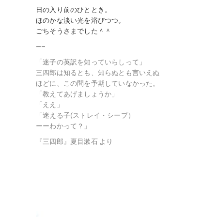
日の入り前のひととき。
ほのかな淡い光を浴びつつ。
ごちそうさまでした＾＾
—–
「迷子の英訳を知っていらしって」
三四郎は知るとも、知らぬとも言いえぬ
ほどに、この問を予期
していなかった。
「教えてあげましょうか」
「ええ」
「迷える子(ストレイ・シープ）
ーーわかって？」
『三四郎』夏目漱石 より