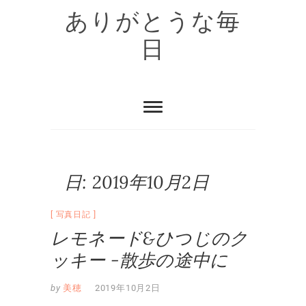
Skip
ありがとうな毎
to
content
日
日:
2019年10月2日
写真日記
レモネード&ひつじのク
ッキー -散歩の途中に
by
美穂
2019年10月2日