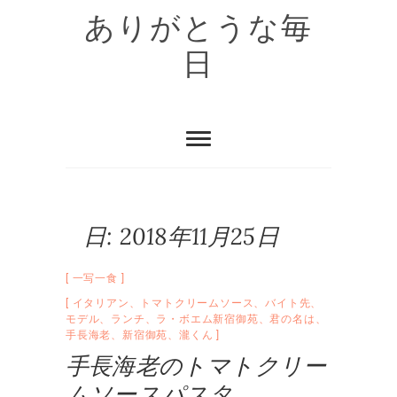
Skip
ありがとうな毎
to
content
日
日:
2018年11月25日
一写一食
イタリアン
、
トマトクリームソース
、
バイト先
、
モデル
、
ランチ
、
ラ・ボエム新宿御苑
、
君の名は
、
手長海老
、
新宿御苑
、
瀧くん
手長海老のトマトクリー
ムソースパスタ