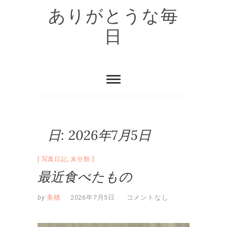
Skip
ありがとうな毎
to
content
日
日:
2026年7月5日
写真日記
,
未分類
最近食べたもの
by
美穂
2026年7月5日
コメントなし