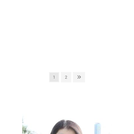
投
固
固
次
1
2
定
定
の
稿
ペ
ペ
ペ
の
ー
ー
ー
ペ
ジ
ジ
ジ
ー
ジ