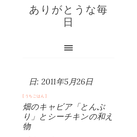
Skip
ありがとうな毎
to
content
日
日:
2011年5月26日
うちごはん
畑のキャビア「とんぶ
り」とシーチキンの和え
物