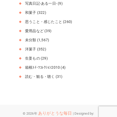
写真日記-ある一日-
(9)
和菓子
(322)
思うこと・感じたこと
(260)
愛用品など
(39)
未分類
(1,567)
洋菓子
(352)
生姜もの
(29)
箱根ｽｲｰﾂｺﾚｸｼｮﾝ2010
(4)
読む・観る・聴く
(31)
ありがとうな毎日
© 2026年
| Designed by: