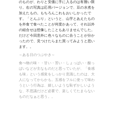
のものが、わりと安価に手に入るのは有難い限
り。右の写真は応用バージョンで、豆の水煮を
加えたもの。もちろんこれもおいしかったで
す。「とんぶり」というと、山芋とあえたもの
を外食で食べたことが何度かあって、それ以外
の組合せは想像したこともありませんでした。
だけど今回意外に色々なものに合うことが分か
ったので、見つけたらまた買ってみようと思い
ます。。
～ある日のつぶやき～
食べ物の味・・甘い・苦い・しょっぱい・酸っ
ぱいなどが主なものだと思っていたが、「食感
も味」という感覚をしっかり意識したのは、大
人になってからかも。五感をフルに使って味わ
うという行為は、嬉しいような恥ずかしいよう
な、不思議だけど必要で、楽しくてたまらない
ものだなぁと思う。。