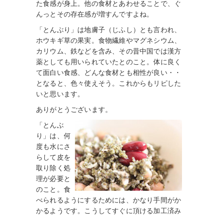
た食感が身上。他の食材とあわせることで、ぐ
んっとその存在感が増すんですよね。
「とんぶり」は地膚子（じふし）とも言われ、
ホウキギ草の果実。食物繊維やマグネシウム、
カリウム、鉄などを含み、その昔中国では漢方
薬としても用いられていたとのこと。体に良く
て面白い食感、どんな食材とも相性が良い・・
となると、色々使えそう。これからもリピした
いと思います。
ありがとうございます。
「とんぶ
り」は、何
度も水にさ
らして皮を
取り除く処
理が必要と
のこと。食
べられるようにするためには、かなり手間がか
かるようです。こうしてすぐに頂ける加工済み