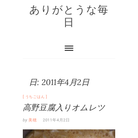
Skip
ありがとうな毎
to
content
日
日:
2011年4月2日
うちごはん
高野豆腐入りオムレツ
by
美穂
2011年4月2日