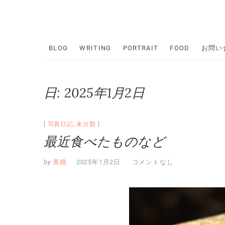
Skip
to
content
BLOG
WRITING
PORTRAIT
FOOD
お問い
日:
2025年1月2日
写真日記
,
未分類
最近食べたものなど
by
美穂
2025年1月2日
コメントなし