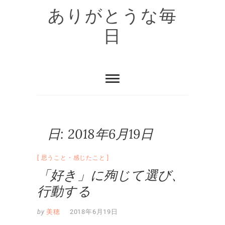
Skip
ありがとうな毎
to
content
日
日:
2018年6月19日
思うこと・感じたこと
「好き」に殉じて選び、
行動する
by
美穂
2018年6月19日