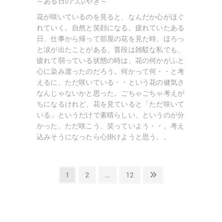
～ある日のつぶやき～
花が咲いているのを見ると、なんだか心がほぐ
れていく。自然と笑顔になる。疲れていたある
日、仕事から帰って部屋の花を見た時、ほろっ
と涙が出たことがある。普段は雑駁な私でも、
疲れて弱っている状態の時は、花の何かがふと
心に染み渡ったのだろう。何かって何・・と考
えるに、ただ咲いている・・という花の健気さ
なんじゃないかと思った。ごちゃごちゃ考えが
ちになるけれど、花を見ていると「ただ咲いて
いる」というだけで素晴らしい、というのが分
かった。ただ咲こう、笑っていよう・・。考え
込みそうになったら心掛けようと思う。。
投
固
固
固
次
1
2
…
12
定
定
定
の
稿
ペ
ペ
ペ
ペ
の
ー
ー
ー
ー
ペ
ジ
ジ
ジ
ジ