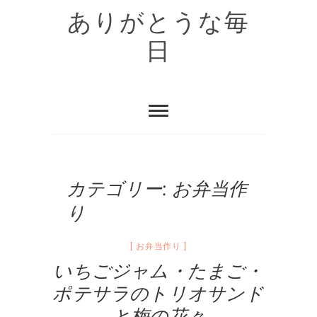
Skip
ありがとうな毎
to
content
日
カテゴリー:
お弁当作
り
お弁当作り
いちごジャム・たまご・
ポテサラのトリオサンド
と梅の花々