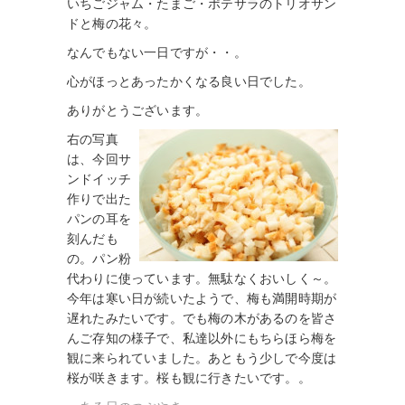
いちごジャム・たまご・ポテサラのトリオサン
ドと梅の花々。
なんでもない一日ですが・・。
心がほっとあったかくなる良い日でした。
ありがとうございます。
右の写真
は、今回サ
ンドイッチ
作りで出た
パンの耳を
刻んだも
の。パン粉
代わりに使っています。無駄なくおいしく～。
今年は寒い日が続いたようで、梅も満開時期が
遅れたみたいです。でも梅の木があるのを皆さ
んご存知の様子で、私達以外にもちらほら梅を
観に来られていました。あともう少しで今度は
桜が咲きます。桜も観に行きたいです。。